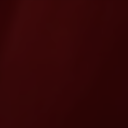
ICALE
ATA
ZE