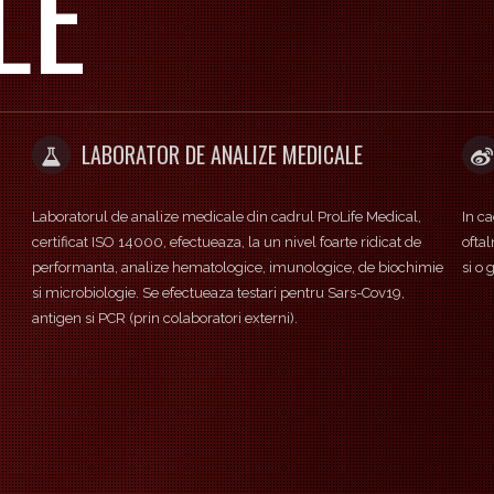
 IMAGISTI
CLINICA OFTALMOLOGICA
A OFTALMO
In cadrul Clinicii Axa Optic se efectueaza interventii chirurgicale
ProL
oftalmologice pentru tratarea cataractei , glaucomului precum
ambu
ie
si o gama diversa de investigatii si tratamente oftalmologice.
servi
asis
A STOMATO