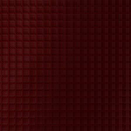
ATII MED
NTA PRIV
TOR ANALI
LE