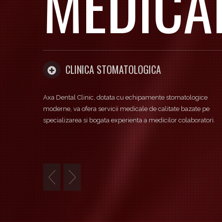
CENTRU
LABORATOR DE ANALIZE MEDICALE
CLINIC
ogice
Laboratorul de analize medicale din cadrul ProLife Medical,
ate pe
certificat ISO 14000, efectueaza, la un nivel foarte ridicat de
oratori.
performanta, analize hematologice, imunologice, de biochim
si microbiologie. Se efectueaza testari pentru Sars-Cov19,
CLINIC
antigen si PCR (prin colaboratori externi).